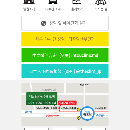
병원소개
의료진 소개
둘러보기
오시는 길
상담 및 예약전화 걸기
카톡 24시간 상담 :
더끌림산부인과
中文微信咨询 :
(위챗) intouclinicmd
日本人予約＆相談 :
(라인) @theclim_jp