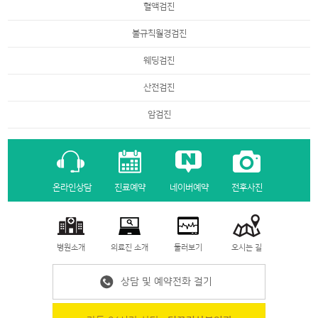
혈액검진
불규칙월경검진
웨딩검진
산전검진
암검진
온라인상담
진료예약
네이버예약
전후사진
병원소개
의료진 소개
둘러보기
오시는 길
상담 및 예약전화 걸기