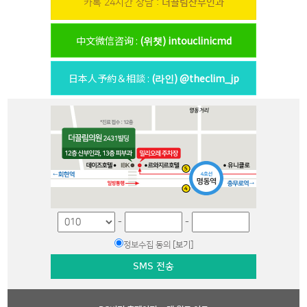
카톡 24시간 상담 :
더끌림산부인과
中文微信咨询 :
(위챗) intouclinicmd
日本人予約＆相談 :
(라인) @theclim_jp
-
-
정보수집 동의
[보기]
SMS 전송