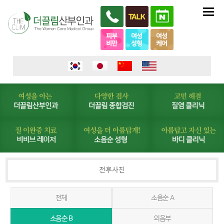
전후사진
전체
소음순 A
소음순 B
외음부