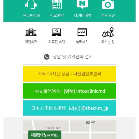
온라인상담
진료예약
네이버예약
전후사진
병원소개
의료진 소개
둘러보기
오시는 길
상담 및 예약전화 걸기
카톡 24시간 상담 :
더끌림산부인과
中文微信咨询 :
(위챗) intouclinicmd
日本人予約＆相談 :
(라인) @theclim_jp